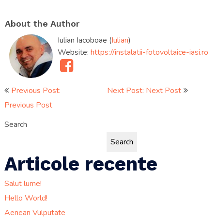
About the Author
Iulian Iacoboae (
Iulian
)
Website:
https://instalatii-fotovoltaice-iasi.ro
Post
Previous Post:
Next Post: Next Post
Previous Post
navigation
Search
Search
Articole recente
Salut lume!
Hello World!
Aenean Vulputate