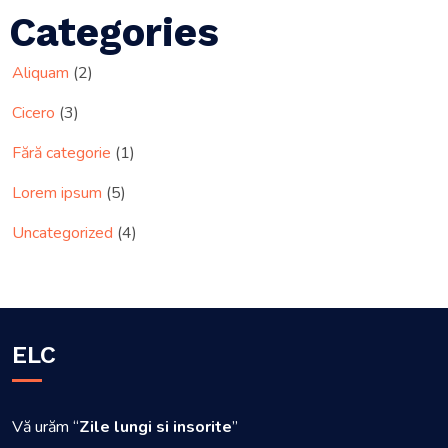
Categories
Aliquam
(2)
Cicero
(3)
Fără categorie
(1)
Lorem ipsum
(5)
Uncategorized
(4)
ELC
Vă urăm “
Zile lungi si insorite
”