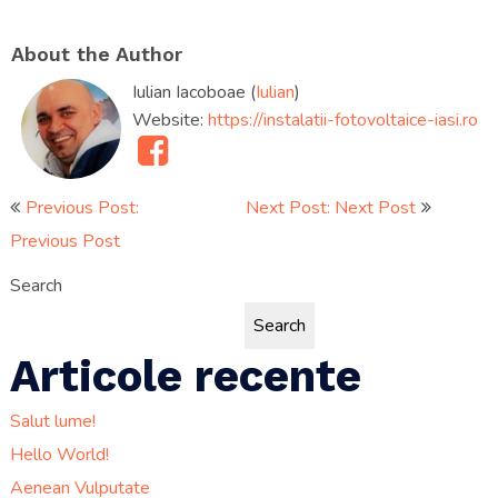
About the Author
Iulian Iacoboae (
Iulian
)
Website:
https://instalatii-fotovoltaice-iasi.ro
Post
Previous Post:
Next Post: Next Post
Previous Post
navigation
Search
Search
Articole recente
Salut lume!
Hello World!
Aenean Vulputate