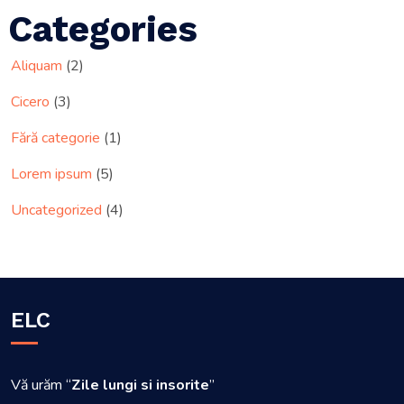
Categories
Aliquam
(2)
Cicero
(3)
Fără categorie
(1)
Lorem ipsum
(5)
Uncategorized
(4)
ELC
Vă urăm “
Zile lungi si insorite
”